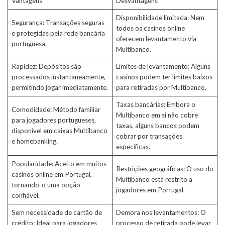
Vantagens
Desvantagens
Disponibilidade limitada: Nem
Segurança: Transações seguras
todos os casinos online
e protegidas pela rede bancária
oferecem levantamento via
portuguesa.
Multibanco.
Rapidez: Depósitos são
Limites de levantamento: Alguns
processados instantaneamente,
casinos podem ter limites baixos
permitindo jogar imediatamente.
para retiradas por Multibanco.
Taxas bancárias: Embora o
Comodidade: Método familiar
Multibanco em si não cobre
para jogadores portugueses,
taxas, alguns bancos podem
disponível em caixas Multibanco
cobrar por transações
e homebanking.
específicas.
Popularidade: Aceito em muitos
Restrições geográficas: O uso do
casinos online em Portugal,
Multibanco está restrito a
tornando-o uma opção
jogadores em Portugal.
confiável.
Sem necessidade de cartão de
Demora nos levantamentos: O
crédito: Ideal para jogadores
processo de retirada pode levar