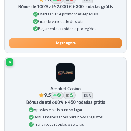
Bónus de 100% até 2.000 € + 300 rodadas grátis
Ofertas VIP e promoções especiais
Grande variedade de slots
Pagamentos rápidos e protegidos
Jogar agora
9
Aerobet Casino
9.5
EUR
Bónus de até 600% + 450 rodadas grátis
Apostas e slots num só lugar
Bónus interessantes para novos registos
Transações rápidas e seguras