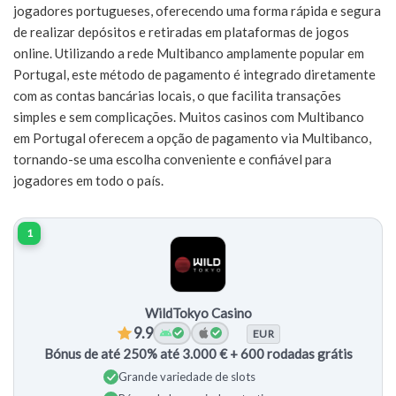
jogadores portugueses, oferecendo uma forma rápida e segura
de realizar depósitos e retiradas em plataformas de jogos
online. Utilizando a rede Multibanco amplamente popular em
Portugal, este método de pagamento é integrado diretamente
com as contas bancárias locais, o que facilita transações
simples e sem complicações. Muitos casinos com Multibanco
em Portugal oferecem a opção de pagamento via Multibanco,
tornando-se uma escolha conveniente e confiável para
jogadores em todo o país.
1
WildTokyo Casino
9.9
EUR
Bónus de até 250% até 3.000 € + 600 rodadas grátis
Grande variedade de slots