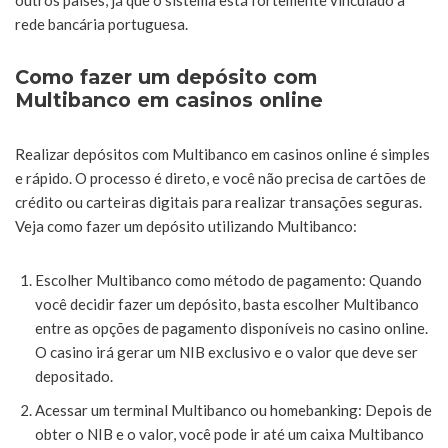
outros países, já que o sistema está fortemente vinculado à
rede bancária portuguesa.
Como fazer um depósito com
Multibanco em casinos online
Realizar depósitos com Multibanco em casinos online é simples
e rápido. O processo é direto, e você não precisa de cartões de
crédito ou carteiras digitais para realizar transações seguras.
Veja como fazer um depósito utilizando Multibanco:
Escolher Multibanco como método de pagamento: Quando
você decidir fazer um depósito, basta escolher Multibanco
entre as opções de pagamento disponíveis no casino online.
O casino irá gerar um NIB exclusivo e o valor que deve ser
depositado.
Acessar um terminal Multibanco ou homebanking: Depois de
obter o NIB e o valor, você pode ir até um caixa Multibanco