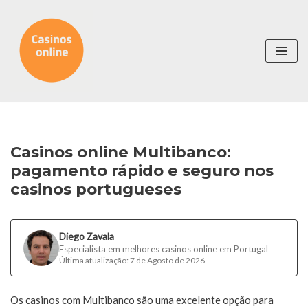
Avançar
para
o
conteúdo
Casinos online Multibanco:
pagamento rápido e seguro nos
casinos portugueses
Diego Zavala
Especialista em melhores casinos online em Portugal
Última atualização: 7 de Agosto de 2026
Os casinos com Multibanco são uma excelente opção para