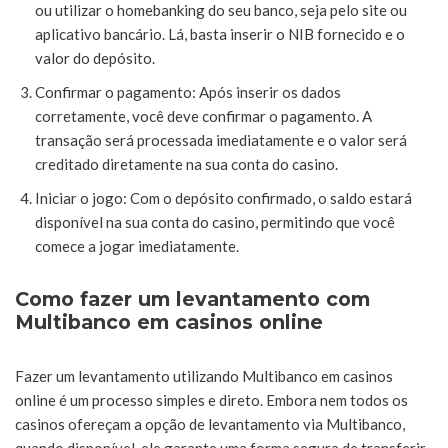
ou utilizar o homebanking do seu banco, seja pelo site ou
aplicativo bancário. Lá, basta inserir o NIB fornecido e o
valor do depósito.
Confirmar o pagamento: Após inserir os dados
corretamente, você deve confirmar o pagamento. A
transação será processada imediatamente e o valor será
creditado diretamente na sua conta do casino.
Iniciar o jogo: Com o depósito confirmado, o saldo estará
disponível na sua conta do casino, permitindo que você
comece a jogar imediatamente.
Como fazer um levantamento com
Multibanco em casinos online
Fazer um levantamento utilizando Multibanco em casinos
online é um processo simples e direto. Embora nem todos os
casinos ofereçam a opção de levantamento via Multibanco,