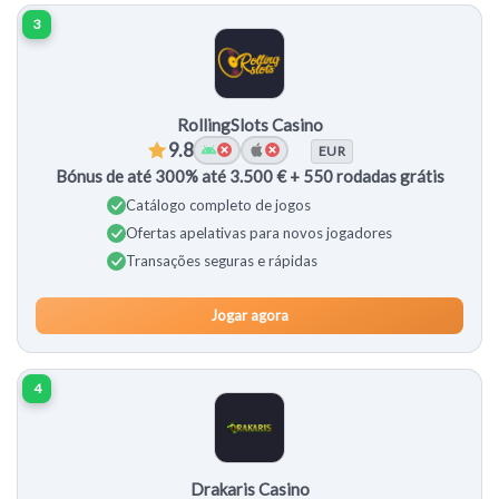
3
RollingSlots Casino
9.8
EUR
Bónus de até 300% até 3.500 € + 550 rodadas grátis
Catálogo completo de jogos
Ofertas apelativas para novos jogadores
Transações seguras e rápidas
Jogar agora
4
Drakaris Casino