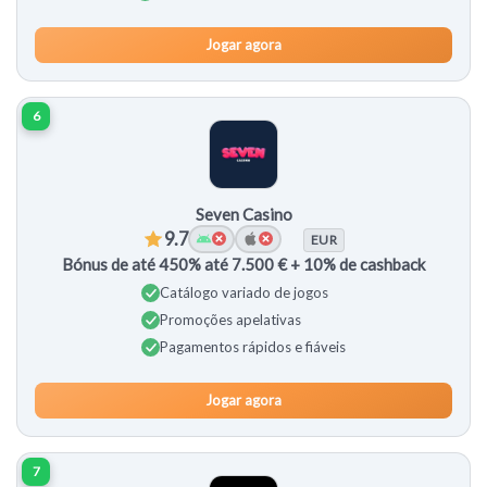
Jogar agora
6
Seven Casino
9.7
EUR
Bónus de até 450% até 7.500 € + 10% de cashback
Catálogo variado de jogos
Promoções apelativas
Pagamentos rápidos e fiáveis
Jogar agora
7