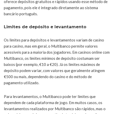
oferece depósitos gratuitos e rápidos usando esse método de
pagamento, pois ele é integrado diretamente ao sistema
bancário português.
Limites de depósito e levantamento
Os limites para depósitos e levantamentos variam de casino
para casino, mas em geral, o Multibanco permite valores
acessíveis para a maioria dos jogadores. Em casinos online com
Multibanco, os limites mínimos de depósito costumam ser
baixos (por exemplo, €10 a €20). Já os limites máximos de
depósito podem variar, com valores que geralmente atingem
€500 ou mais, dependendo do casino e do método de
pagamento utilizado.
Para levantamentos, o Multibanco pode ter limites que
dependem de cada plataforma de jogo. Em muitos casos, os
levantamentos realizados por Multibanco são rápidos, mas o