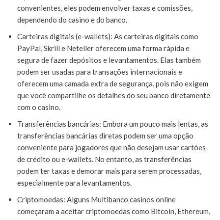
convenientes, eles podem envolver taxas e comissões,
dependendo do casino e do banco.
Carteiras digitais (e-wallets): As carteiras digitais como
PayPal, Skrill e Neteller oferecem uma forma rápida e
segura de fazer depósitos e levantamentos. Elas também
podem ser usadas para transações internacionais e
oferecem uma camada extra de segurança, pois não exigem
que você compartilhe os detalhes do seu banco diretamente
com o casino.
Transferências bancárias: Embora um pouco mais lentas, as
transferências bancárias diretas podem ser uma opção
conveniente para jogadores que não desejam usar cartões
de crédito ou e-wallets. No entanto, as transferências
podem ter taxas e demorar mais para serem processadas,
especialmente para levantamentos.
Criptomoedas: Alguns Multibanco casinos online
começaram a aceitar criptomoedas como Bitcoin, Ethereum,